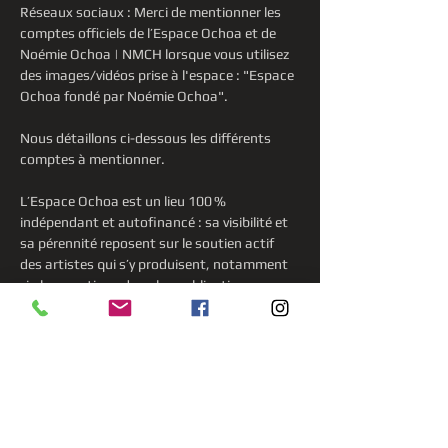
Réseaux sociaux : Merci de mentionner les 
comptes officiels de l’Espace Ochoa et de 
Noémie Ochoa | NMCH lorsque vous utilisez 
des images/vidéos prise à l'espace : "Espace 
Ochoa fondé par Noémie Ochoa".
Nous détaillons ci-dessous les différents 
comptes à mentionner.
L’Espace Ochoa est un lieu 100 % 
indépendant et autofinancé : sa visibilité et 
sa pérennité reposent sur le soutien actif 
des artistes qui s’y produisent, notamment 
via les mentions dans les publications.
Instagram
 :
@espace_ochoa
@nmch.compositeure
Show More