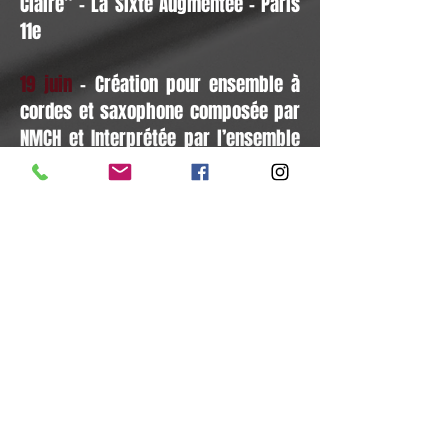
Claire” - La Sixte Augmentée - Paris
11e
19 juin
- Création pour ensemble à
cordes et saxophone composée par
NMCH et Interprétée par l’ensemble
orchestral de l’académie st André
des arts sous la direction de Jean-
Pierre Schmitt avec Javier Oviedo au
saxophone - Auditorium Fabrice
Colas Pavillon de la Sirène - Paris 14e
D'autres dates à venir -
Préparation d'une tournée
pour 2027