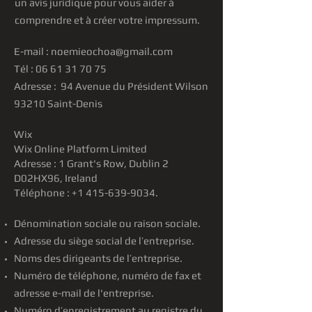
un avis juridique pour vous aider à
comprendre et à créer votre impressum.
E-mail :
noemieochoa@gmail.com
Tél : 06 61 31 70 75
Adresse : 94 Avenue du Président Wilson
93210 Saint-Denis
Wix
Wix Online Platform Limited
Adresse : 1 Grant's Row, Dublin 2
D02HX96, Ireland
Téléphone :
+1 415-639-9034
.
Dénomination sociale ou raison sociale.
Adresse du siège social de l’entreprise.
Noms des dirigeants de l’entreprise.
Numéro de téléphone, numéro de fax et
adresse e-mail de l'entreprise.
Numéro d’enregistrement au registre du