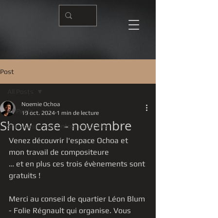
Post
All Posts
Noemie Ochoa
All Posts
19 oct. 2024
1 min de lecture
Show case - novembre
Showcase - rencontres musicales
Venez découvrir l'espace Ochoa et 
mon travail de compositeure
… et en plus ces trois évènements sont 
gratuits !
Merci au conseil de quartier Léon Blum 
- Folie Régnault qui organise. Vous 